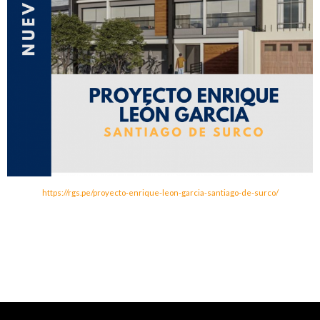
https://rgs.pe/proyecto-enrique-leon-garcia-santiago-de-surco/