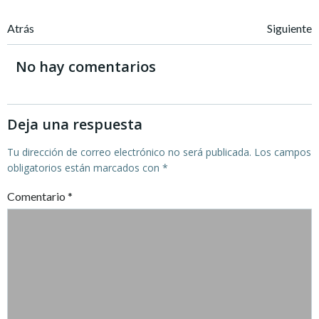
Navegación
Navegación
Atrás
Siguiente
de
de
No hay comentarios
entradas
entradas
Deja una respuesta
Tu dirección de correo electrónico no será publicada.
Los campos
obligatorios están marcados con
*
Comentario
*