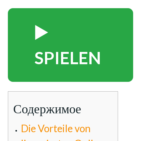
▶️
SPIELEN
Содержимое
Die Vorteile von