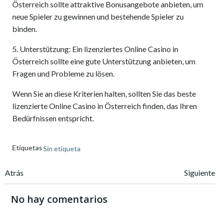
Österreich sollte attraktive Bonusangebote anbieten, um
neue Spieler zu gewinnen und bestehende Spieler zu
binden.
5. Unterstützung: Ein lizenziertes Online Casino in
Österreich sollte eine gute Unterstützung anbieten, um
Fragen und Probleme zu lösen.
Wenn Sie an diese Kriterien halten, sollten Sie das beste
lizenzierte Online Casino in Österreich finden, das Ihren
Bedürfnissen entspricht.
Etiquetas
Sin etiqueta
Navegación
Navegación
Atrás
Siguiente
de
de
No hay comentarios