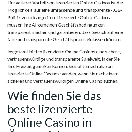
Ein weiterer Vorteil von lizenzierten Online Casinos ist die
Möglichkeit, auf eine umfassende und transparente AGB-
Politik zurückzugreifen. Lizenzierte Online Casinos
müssen ihre Allgemeinen Geschäftsbedingungen
transparent machen und garantieren, dass Sie sich auf eine
faire und transparente Geschäftspraxis einlassen können.
Insgesamt bieten lizenzierte Online Casinos eine sichere,
vertrauenswürdige und transparente Spielwelt, in der Sie
Ihre Freizeit genießen können. Sie sollten sich also an
lizenzierte Online Casinos wenden, wenn Sie nach einem
sicheren und vertrauenswürdigen Online Casino suchen.
Wie finden Sie das
beste lizenzierte
Online Casino in