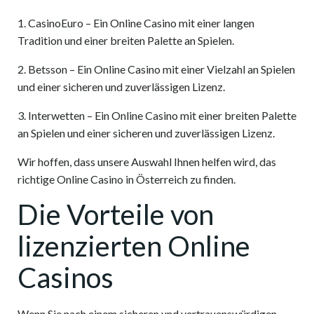
1. CasinoEuro – Ein Online Casino mit einer langen
Tradition und einer breiten Palette an Spielen.
2. Betsson – Ein Online Casino mit einer Vielzahl an Spielen
und einer sicheren und zuverlässigen Lizenz.
3. Interwetten – Ein Online Casino mit einer breiten Palette
an Spielen und einer sicheren und zuverlässigen Lizenz.
Wir hoffen, dass unsere Auswahl Ihnen helfen wird, das
richtige Online Casino in Österreich zu finden.
Die Vorteile von
lizenzierten Online
Casinos
Wenn Sie nach einem sicheren und vertrauenswürdigen