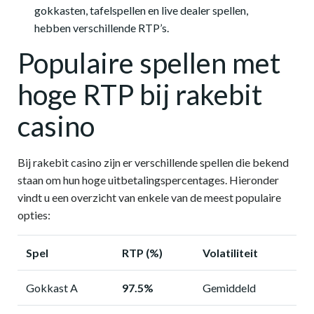
gokkasten, tafelspellen en live dealer spellen,
hebben verschillende RTP’s.
Populaire spellen met
hoge RTP bij rakebit
casino
Bij rakebit casino zijn er verschillende spellen die bekend
staan om hun hoge uitbetalingspercentages. Hieronder
vindt u een overzicht van enkele van de meest populaire
opties:
Spel
RTP (%)
Volatiliteit
Gokkast A
97.5%
Gemiddeld