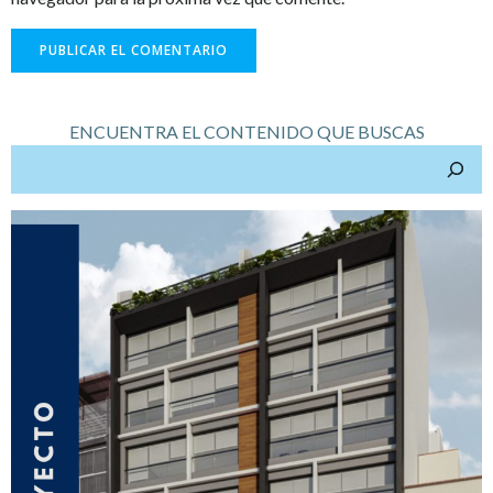
ENCUENTRA EL CONTENIDO QUE BUSCAS