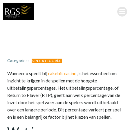
Saltar
al
contenido
Categories:
SIN CATEGORÍA
Wanneer u speelt bij
rakebit casino
, is het essentieel om
inzicht te krijgen in de spellen met de hoogste
uitbetalingspercentages. Het uitbetalingspercentage, of
Return to Player (RTP), geeft aan welk percentage van de
inzet door het spel weer aan de spelers wordt uitbetaald
over een langere periode. Dit percentage varieert per spel
en is een belangrijke factor bij het kiezen van spellen.