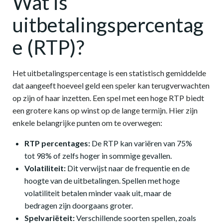
Wat is
uitbetalingspercentag
e (RTP)?
Het uitbetalingspercentage is een statistisch gemiddelde
dat aangeeft hoeveel geld een speler kan terugverwachten
op zijn of haar inzetten. Een spel met een hoge RTP biedt
een grotere kans op winst op de lange termijn. Hier zijn
enkele belangrijke punten om te overwegen:
RTP percentages:
De RTP kan variëren van 75%
tot 98% of zelfs hoger in sommige gevallen.
Volatiliteit:
Dit verwijst naar de frequentie en de
hoogte van de uitbetalingen. Spellen met hoge
volatiliteit betalen minder vaak uit, maar de
bedragen zijn doorgaans groter.
Spelvariëteit:
Verschillende soorten spellen, zoals