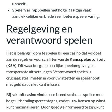
u speelt.
Spelervaring:
Spellen met hoge RTP zijn vaak
aantrekkelijker en bieden een betere speelervaring.
Regelgeving en
verantwoord spelen
Het is belangrijk om te spelen bij een casino dat voldoet
aan de regels en voorschriften van de
Kansspelautoriteit
(KSA)
. Dit waarborgt een eerlijke speelomgeving en
transparante uitbetalingen. Verantwoord spelen is
cruciaal; stel limieten in voor uw inzetten en speel nooit
met geld dat u niet kunt missen.
Bij rakebit casino vindt u een breed scala aan spellen met
hoge uitbetalingspercentages, zodat u uw kansen op winst
kunt maximaliseren. Door goed geïnformeerd te zijn, kunt