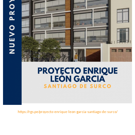
https://rgs.pe/proyecto-enrique-leon-garcia-santiago-de-surco/